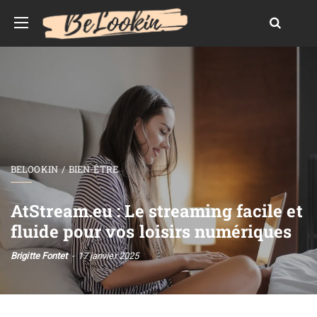
BELOOKIN
BIEN-ÊTRE
AtStream.eu : Le streaming facile et
fluide pour vos loisirs numériques
Brigitte Fontet
17 janvier 2025