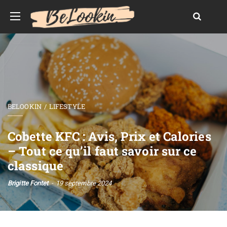
BELOOKIN
LIFESTYLE
Cobette KFC : Avis, Prix et Calories
– Tout ce qu’il faut savoir sur ce
classique
Brigitte Fontet
19 septembre 2024