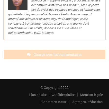
Bonjour, je m'appelle Brigitte, j'ai 33 ans et je suis
décoratrice d'intérieur passionnée. Mon objectif
est de créer des espaces uniques et harmonieux
qui reflètent la personnalité de mes clients. Avec un regard
attentif aux détails et un sens aigu de l'esthétique, je me
consacre à transformer chaque projet en une œuvre d'art
fonctionnelle. Ensemble, donnons vie à vos idées et
métamorphosons votre intérieur.
Charge tous les commentaires
© Copyright 2022
Plan de site
Confidentialité
Mention légale
Contactez-nous !
A propos / rédaction