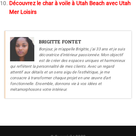
Découvrez le char à voile à Utah Beach avec Utah
Mer Loisirs
BRIGITTE FONTET
Bonjour, je m'appelle Brigitte, j'ai 33 ans et je suis
décoratrice d'intérieur passionnée. Mon objectif
est de créer des espaces uniques et harmonieux
qui reflètent la personnalité de mes clients. Avec un regard
attentif aux détails et un sens aigu de l'esthétique, je me
consacre à transformer chaque projet en une œuvre d'art
fonctionnelle. Ensemble, donnons vie à vos idées et
métamorphosons votre intérieur.