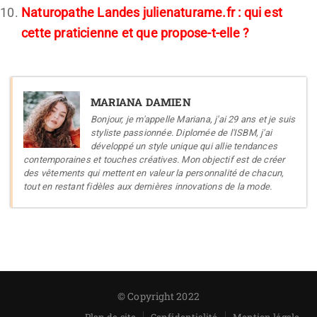
Naturopathe Landes julienaturame.fr : qui est
cette praticienne et que propose-t-elle ?
MARIANA DAMIEN
Bonjour, je m'appelle Mariana, j'ai 29 ans et je suis
styliste passionnée. Diplomée de l'ISBM, j'ai
développé un style unique qui allie tendances
contemporaines et touches créatives. Mon objectif est de créer
des vêtements qui mettent en valeur la personnalité de chacun,
tout en restant fidèles aux dernières innovations de la mode.
© Copyright 2022