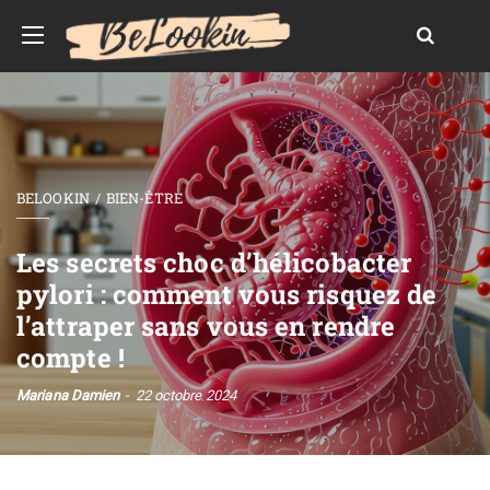
BELOOKIN
BIEN-ÊTRE
Les secrets choc d’hélicobacter
pylori : comment vous risquez de
l’attraper sans vous en rendre
compte !
Mariana Damien
22 octobre 2024