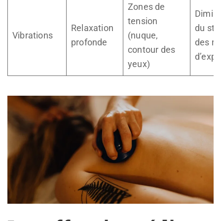
Zones de
Diminu
tension
Relaxation
du str
Vibrations
(nuque,
profonde
des ri
contour des
d’expr
yeux)