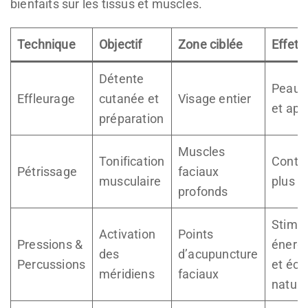
bienfaits sur les tissus et muscles.
Technique
Objectif
Zone ciblée
Effet v
Détente
Peau 
Effleurage
cutanée et
Visage entier
et apa
préparation
Muscles
Tonification
Conto
Pétrissage
faciaux
musculaire
plus f
profonds
Stimul
Activation
Points
Pressions &
énerg
des
d’acupuncture
Percussions
et écl
méridiens
faciaux
nature