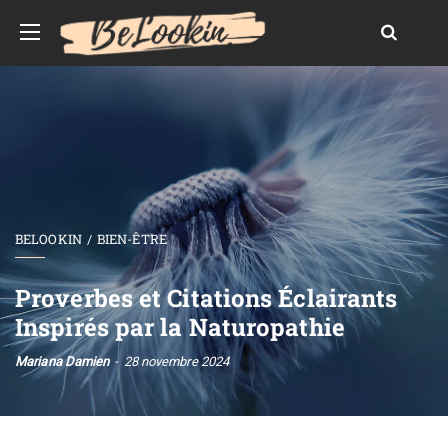
BELOOKIN
BIEN-ÊTRE
Proverbes et Citations Éclairants
Inspirés par la Naturopathie
Mariana Damien
28 novembre 2024