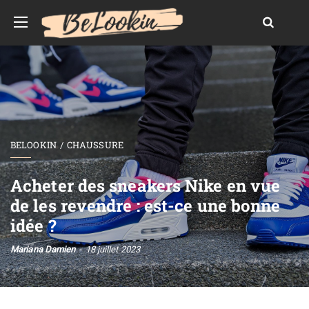
BELOOKIN
CHAUSSURE
Acheter des sneakers Nike en vue
de les revendre : est-ce une bonne
idée ?
Mariana Damien
18 juillet 2023