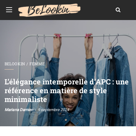
BELOOKIN
FEMME
L’élégance intemporelle d’APC : une
référence en matière de style
minimaliste
Mariana Damien
9 septembre 2024