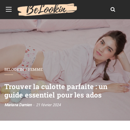
BELOOKIN
FEMME
Trouver la culotte parfaite : un
guide essentiel pour les ados
Mariana Damien
21 février 2024