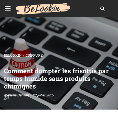
BELOOKIN
COIFFURE
Comment dompter les frisottis par
temps humide sans produits
chimiques
Mariana Damien
23 juillet 2025