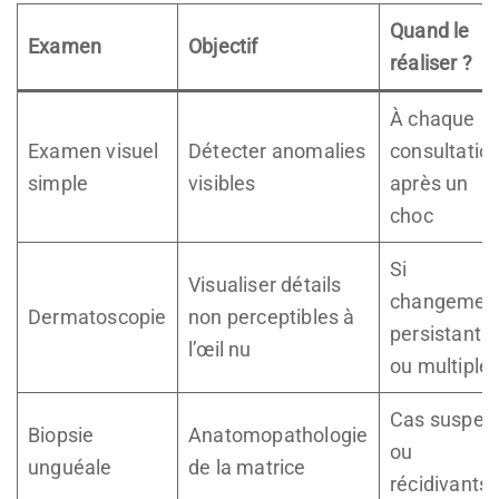
Quand le
Examen
Objectif
réaliser ?
À chaque
Examen visuel
Détecter anomalies
consultatio
simple
visibles
après un
choc
Si
Visualiser détails
changemen
Dermatoscopie
non perceptibles à
persistants
l’œil nu
ou multiple
Cas suspec
Biopsie
Anatomopathologie
ou
unguéale
de la matrice
récidivants