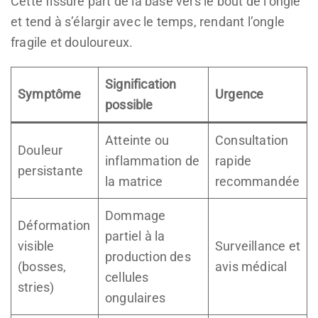
Cette fissure part de la base vers le bout de l’ongle
et tend à s’élargir avec le temps, rendant l’ongle
fragile et douloureux.
Signification
Symptôme
Urgence
possible
Atteinte ou
Consultation
Douleur
inflammation de
rapide
persistante
la matrice
recommandée
Dommage
Déformation
partiel à la
visible
Surveillance et
production des
(bosses,
avis médical
cellules
stries)
ongulaires