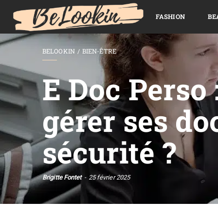
FASHION
BE
BELOOKIN
BIEN-ÊTRE
E Doc Perso
gérer ses do
sécurité ?
Brigitte Fontet
25 février 2025