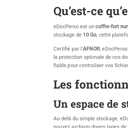
Qu’est-ce qu’
eDocPerso est un
coffre-fort n
stockage de
10 Go
, cette plate
Certifié par l’
AFNOR
, eDocPerso 
la protection optimale de vos d
fiable pour centraliser vos fichier
Les fonctionn
Un espace de s
Au-delà du simple stockage, eDoc
pouvez archiver divers types de