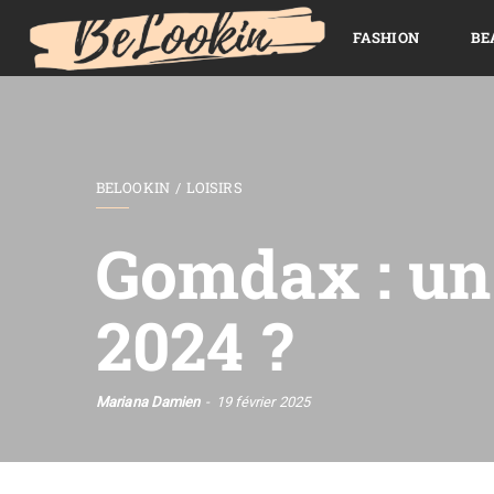
FASHION
BE
BELOOKIN
LOISIRS
Gomdax : un 
2024 ?
Mariana Damien
19 février 2025