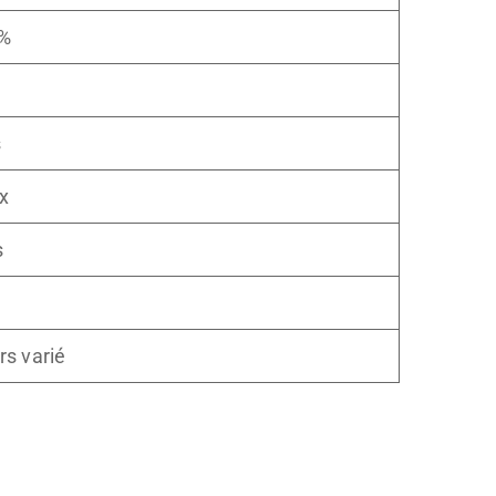
5%
s
ux
s
rs varié