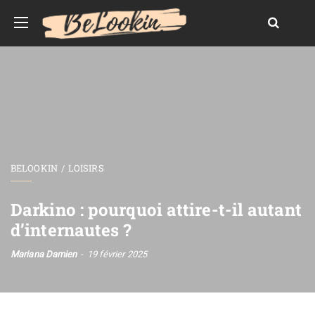
BELOOKIN
LOISIRS
Darkino : pourquoi attire-t-il autant
d’internautes ?
Mariana Damien
19 février 2025