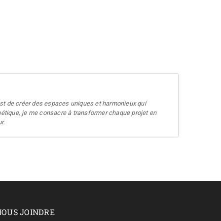
if est de créer des espaces uniques et harmonieux qui
sthétique, je me consacre à transformer chaque projet en
r.
NOUS JOINDRE