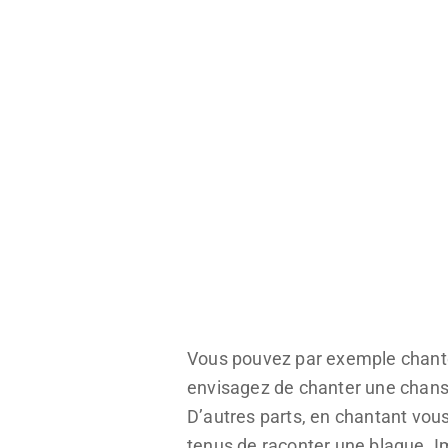
Vous pouvez par exemple chante
envisagez de chanter une chanso
D’autres parts, en chantant vou
tenus de raconter une blague. Im