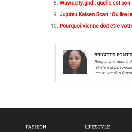
Wawacity.gnd : quelle est son a
Jujutsu Kaisen Scan : Où lire l
Pourquoi Vienne doit être vot
BRIGITTE FONT
Bonjour, je m'appelle 
reflètent la personnal
une œuvre d'art fonct
FASHION
LIFESTYLE