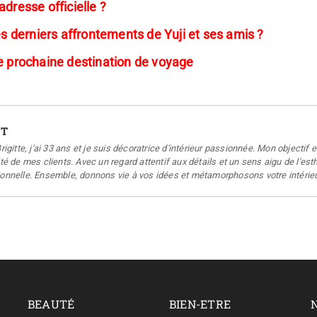
dresse officielle ?
es derniers affrontements de Yuji et ses amis ?
re prochaine destination de voyage
ET
Brigitte, j'ai 33 ans et je suis décoratrice d'intérieur passionnée. Mon object
ité de mes clients. Avec un regard attentif aux détails et un sens aigu de l'e
ionnelle. Ensemble, donnons vie à vos idées et métamorphosons votre intérieu
BEAUTÉ
BIEN-ETRE