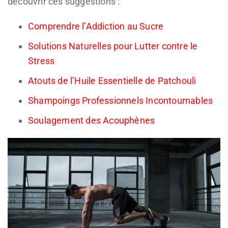
découvrir ces suggestions :
Comprendre l’Addiction au Sucre
Solutions Naturelles pour Lutter contre le
Stress
Atouts de l’Huile Essentielle de Patchouli
Shampoings Professionnels Incontournables
Soulagement des Acouphènes