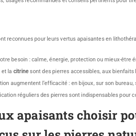
, usages recommandés et conseils pertinents pour tirer 
nt reconnues pour leurs vertus apaisantes en lithothér
r votre besoin : calme, énergie, protection ou mieux-être
e
et la
citrine
sont des pierres accessibles, aux bienfaits 
tion augmentent l’efficacité : en bijoux, sur son bureau, 
ication réguliers des pierres sont indispensables pour c
x apaisants choisir po
cus sur les pierres natu