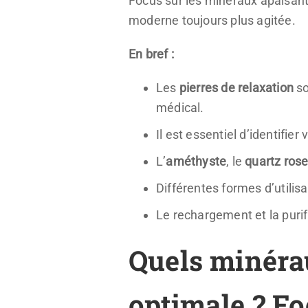
Focus sur les minéraux apaisants
moderne toujours plus agitée.
En bref :
Les
pierres de relaxation
so
médical.
Il est essentiel d’identifie
L’
améthyste
, le
quartz ros
Différentes formes d’utilisa
Le rechargement et la purif
Quels minérau
optimale ? Fo