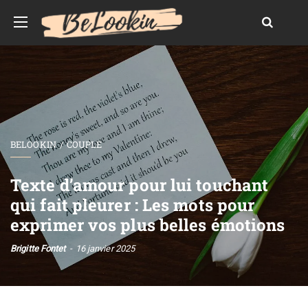
BELOOKIN
COUPLE
Texte d’amour pour lui touchant
qui fait pleurer : Les mots pour
exprimer vos plus belles émotions
Brigitte Fontet
16 janvier 2025