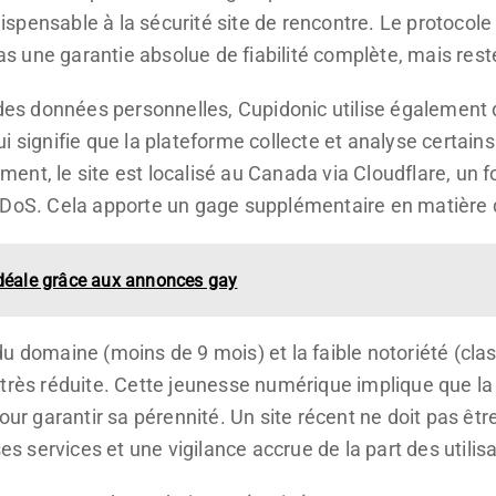
spensable à la sécurité site de rencontre. Le protocole
 pas une garantie absolue de fiabilité complète, mais res
n des données personnelles, Cupidonic utilise également
i signifie que la plateforme collecte et analyse certain
ent, le site est localisé au Canada via Cloudflare, un 
DDoS. Cela apporte un gage supplémentaire en matière 
idéale grâce aux annonces gay
u domaine (moins de 9 mois) et la faible notoriété (cla
 très réduite. Cette jeunesse numérique implique que l
our garantir sa pérennité. Un site récent ne doit pas êtr
ses services et une vigilance accrue de la part des utilis