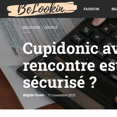
FASHION
BE
BELOOKIN
COUPLE
Cupidonic avi
rencontre est
sécurisé ?
Brigitte Fontet
17 novembre 2025