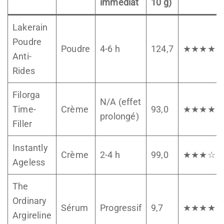
immédiat
10 g)
Lakerain
Poudre
Poudre
4-6 h
124,7
★★★★☆
Anti-
Rides
Filorga
N/A (effet
Time-
Crème
93,0
★★★★☆
prolongé)
Filler
Instantly
Crème
2-4 h
99,0
★★★☆☆
Ageless
The
Ordinary
Sérum
Progressif
9,7
★★★★☆
Argireline