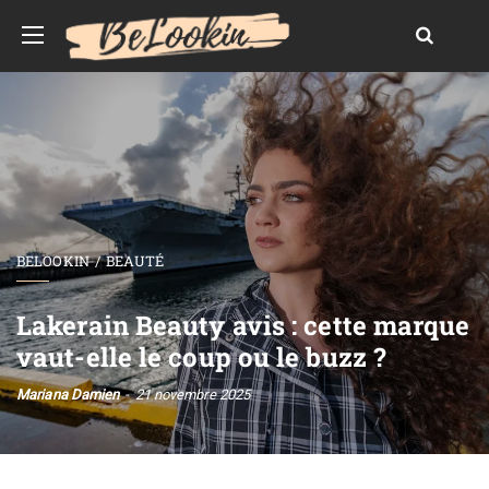
BELOOKIN
BEAUTÉ
Lakerain Beauty avis : cette marque
vaut-elle le coup ou le buzz ?
Mariana Damien
21 novembre 2025