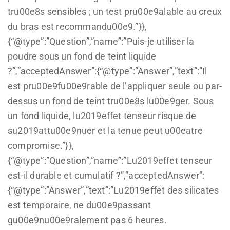
tru00e8s sensibles ; un test pru00e9alable au creux
du bras est recommandu00e9.”}},
{“@type”:”Question”,”name”:”Puis-je utiliser la
poudre sous un fond de teint liquide
?”,”acceptedAnswer”:{“@type”:”Answer”,”text”:”Il
est pru00e9fu00e9rable de l’appliquer seule ou par-
dessus un fond de teint tru00e8s lu00e9ger. Sous
un fond liquide, lu2019effet tenseur risque de
su2019attu00e9nuer et la tenue peut u00eatre
compromise.”}},
{“@type”:”Question”,”name”:”Lu2019effet tenseur
est-il durable et cumulatif ?”,”acceptedAnswer”:
{“@type”:”Answer”,”text”:”Lu2019effet des silicates
est temporaire, ne du00e9passant
gu00e9nu00e9ralement pas 6 heures.