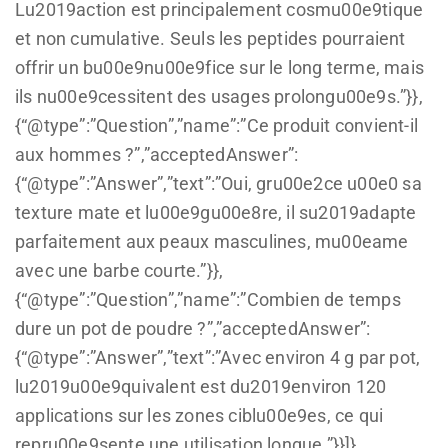
Lu2019action est principalement cosmu00e9tique
et non cumulative. Seuls les peptides pourraient
offrir un bu00e9nu00e9fice sur le long terme, mais
ils nu00e9cessitent des usages prolongu00e9s.”}},
{“@type”:”Question”,”name”:”Ce produit convient-il
aux hommes ?”,”acceptedAnswer”:
{“@type”:”Answer”,”text”:”Oui, gru00e2ce u00e0 sa
texture mate et lu00e9gu00e8re, il su2019adapte
parfaitement aux peaux masculines, mu00eame
avec une barbe courte.”}},
{“@type”:”Question”,”name”:”Combien de temps
dure un pot de poudre ?”,”acceptedAnswer”:
{“@type”:”Answer”,”text”:”Avec environ 4 g par pot,
lu2019u00e9quivalent est du2019environ 120
applications sur les zones ciblu00e9es, ce qui
repru00e9sente une utilisation longue.”}}]}