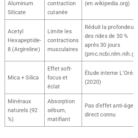
Aluminum
contraction
(en.wikipedia.org)
Silicate
cutanée
Réduit la profondeur
Acetyl
Limite les
des rides de 30 %
Hexapeptide-
contractions
après 30 jours
8 (Argireline)
musculaires
(pmc.ncbi.nlm.nih.go
Effet soft-
Étude interne L’Oréal
Mica + Silica
focus et
(2020)
éclat
Minéraux
Absorption
Pas d’effet anti-âge
naturels (92
sébum,
direct connu
%)
matifiant