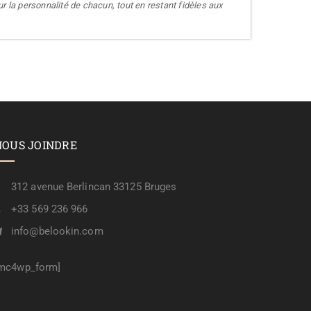
 la personnalité de chacun, tout en restant fidèles aux
NOUS JOINDRE
312 avenue Berlincan 33125 Bruges
+33 569 236 966
info@belookin.com
mc4wp_form]