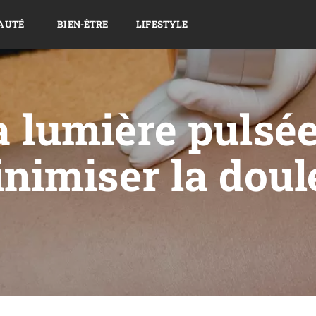
AUTÉ
BIEN-ÊTRE
LIFESTYLE
a lumière pulsée
imiser la doul