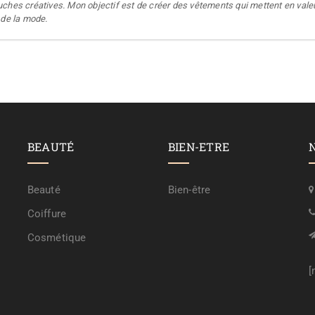
ches créatives. Mon objectif est de créer des vêtements qui mettent en valeur
 de la mode.
BEAUTÉ
BIEN-ETRE
Beauté
Bien-être
Coiffure
Cosmétique
[