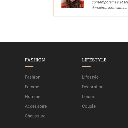
contemporaines et tou
dernières innovations
FASHION
LIFESTYLE
Fashion
Lifestyle
Femme
Décoration
Homme
Loisirs
Accessoire
Couple
Chaussure