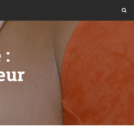
 :
eur