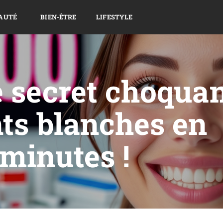
AUTÉ
BIEN-ÊTRE
LIFESTYLE
 secret choqua
ts blanches en
minutes !