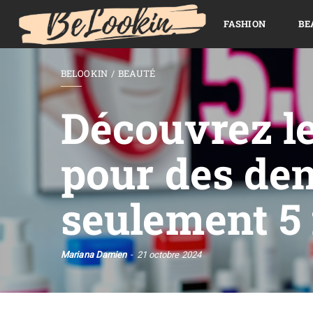
FASHION
BE
BELOOKIN
BEAUTÉ
Découvrez le
pour des den
seulement 5 
Mariana Damien
21 octobre 2024