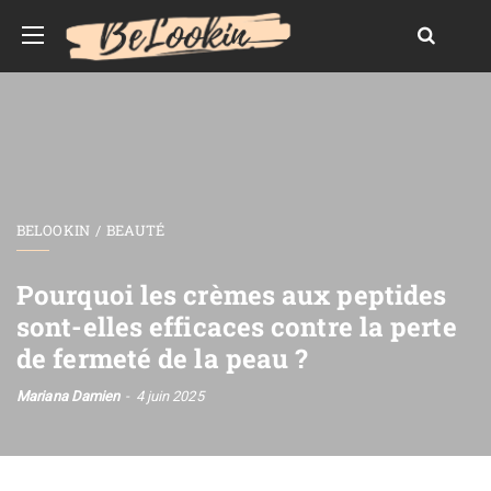
BELOOKIN
BEAUTÉ
Pourquoi les crèmes aux peptides
sont-elles efficaces contre la perte
de fermeté de la peau ?
Mariana Damien
4 juin 2025