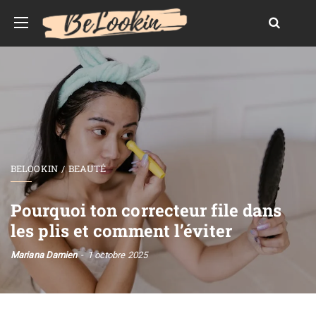
BELOOKIN
BEAUTÉ
Pourquoi ton correcteur file dans
les plis et comment l’éviter
Mariana Damien
1 octobre 2025