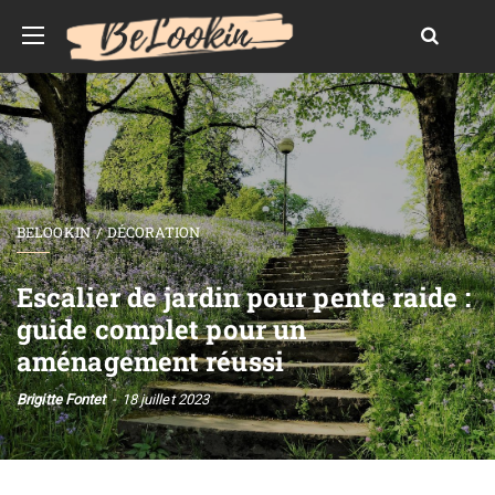
BELOOKIN
DÉCORATION
Escalier de jardin pour pente raide :
guide complet pour un
aménagement réussi
Brigitte Fontet
18 juillet 2023