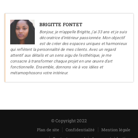
BRIGITTE FONTET
Bonjour, je m'appelle Brigitte, j'ai 33 ans et je suis
décoratrice d'intérieur passionnée. Mon objectif
est de créer des espaces uniques et harmonieux
qui reflètent la personnalité de mes clients. Avec un regard
attentif aux détails et un sens aigu de l'esthétique, je me
consacre à transformer chaque projet en une œuvre d'art
fonctionnelle. Ensemble, donnons vie à vos idées et
métamorphosons votre intérieur.
© Copyright 2022
Plan de site
Confidentialité
Mention légale